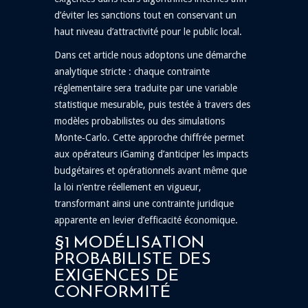
d’éviter les sanctions tout en conservant un
haut niveau d’attractivité pour le public local.
Dans cet article nous adoptons une démarche
analytique stricte : chaque contrainte
réglementaire sera traduite par une variable
statistique mesurable, puis testée à travers des
modèles probabilistes ou des simulations
Monte‑Carlo. Cette approche chiffrée permet
aux opérateurs iGaming d’anticiper les impacts
budgétaires et opérationnels avant même que
la loi n’entre réellement en vigueur,
transformant ainsi une contrainte juridique
apparente en levier d’efficacité économique.
§1 MODÉLISATION
PROBABILISTE DES
EXIGENCES DE
CONFORMITÉ