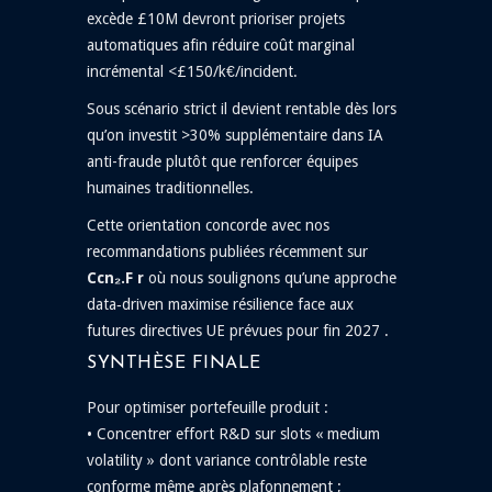
excède £10M devront prioriser projets
automatiques afin réduire coût marginal
incrémental <£150/k€/incident.
Sous scénario strict il devient rentable dès lors
qu’on investit >30% supplémentaire dans IA
anti-fraude plutôt que renforcer équipes
humaines traditionnelles.
Cette orientation concorde avec nos
recommandations publiées récemment sur
Ccn₂.F r
où nous soulignons qu’une approche
data‐driven maximise résilience face aux
futures directives UE prévues pour fin ​2027​ .
SYNTHÈSE FINALE
Pour optimiser portefeuille produit :
• Concentrer effort R&D sur slots « medium
volatility » dont variance contrôlable reste
conforme même après plafonnement ;