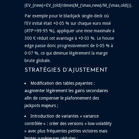
(EV_{new}=EV_{old}\times(M_{\max,new}/M_{\max,old})).
Par exemple pour le blackjack single‑deck où
l’EV initial était +0·05 % sur chaque euro misé
(
RTP
≈99·95 %), appliquer une mise maximale à
300 € réduit cet avantage à +0·03 %. Le house
edge passe donc progressivement de 0·05 % à
0·07 %, ce qui diminue légèrement la marge
brute globale.
STRATÉGIES D’AJUSTEMENT
Modification des tables payantes :
augmenter légèrement les gains secondaires
afin de compenser le plafonnement des
jackpots majeurs ;
Introduction de variantes « variance
contrôlée » : créer des versions « low‑volatility
» avec plus fréquentes petites victoires mais
limites supérieures réduites ;