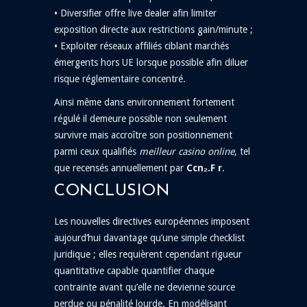
• Diversifier offre live dealer afin limiter
exposition directe aux restrictions gain/minute ;
• Exploiter réseaux affiliés ciblant marchés
émergents hors UE lorsque possible afin diluer
risque réglementaire concentré.
Ainsi même dans environnement fortement
régulé il demeure possible non seulement
survivre mais accroître son positionnement
parmi ceux qualifiés
meilleur casino online
, tel
que recensés annuellement par
Ccn₂.F r
.
CONCLUSION
Les nouvelles directives européennes imposent
aujourd’hui davantage qu’une simple checklist
juridique ; elles requièrent cependant rigueur
quantitative capable quantifier chaque
contrainte avant qu’elle ne devienne source
perdue ou pénalité lourde. En modélisant