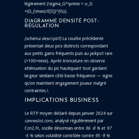
légèrement (\sigma_G^\prime ≈ σ_G
×(G_{\max}/E[S])^{½}).
DIAGRAMME DENSITÉ POST‐
RÉGULATION
(schéma descriptif)
La courbe précédente
présentait deux pics distincts correspondant
aux petits gains fréquents puis au jackpot rare
(>100×mise). Après troncature on observe
atténuation du pic hautiquant tout gardant
largeur similaire côté basse fréquence — signe
qu’on maintient engagement joueur malgré
contraintes.\
IMPLICATIONS BUSINESS
Le RTP moyen déclaré depuis janvier 2024 sur
canneslot.com
, analysé régulièrement par
Ccn2.Fr, oscille désormais entre
96 ·8 %
et
97
·5 %
selon volatilité contrôlée contre
95 ·9 %