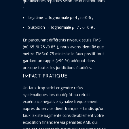
quotidiennes réparties selon deux distributions
:
Legitime → lognormale μ=4 , σ=0·6 ;
Suspicion → lognormale μ=7 , σ=0·9 .
En parcourant différents niveaux seuils TMS
(=0·65 /0·75 /0·85 ), nous avons identifié que
mettre TMS≥0·75 minimise le faux positif tout
gardant un rappel (>90 %) adéquat dans
presque toutes les juridictions étudiées.
IMPACT PRATIQUE
Un taux trop strict engendre refus
systématiques lors du dépôt ou retrait –
expérience négative signalée fréquemment
auprès du service client français – tandis qu’un
taux laxiste augmente considérablement votre
exposition financière via pénalités AML qui