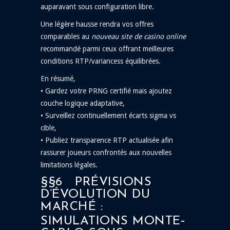
auparavant sous configuration libre.
Une légère hausse rendra vos offres
comparables au
nouveau site de casino online
recommandé parmi ceux offrant meilleures
conditions RTP/variancess équilibrées.
En résumé,
• Gardez votre PRNG certifié mais ajoutez
couche logique adaptative,
• Surveillez continuellement écarts sigma vs
cible,
• Publiez transparence RTP actualisée afin
rassurer joueurs confrontés aux nouvelles
limitations légales.
§§6 PRÉVISIONS
D’ÉVOLUTION DU
MARCHÉ :
SIMULATIONS MONTE‐