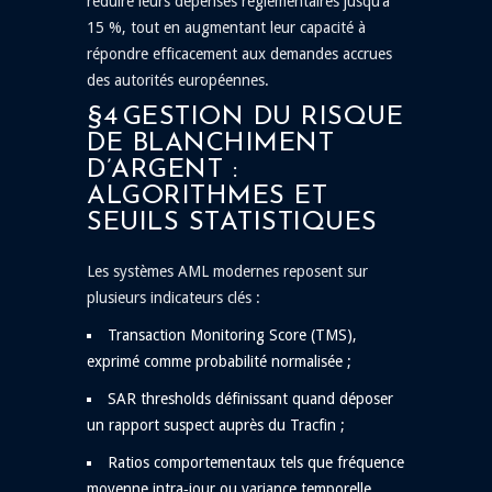
réduire leurs dépenses réglementaires jusqu’à
15 %, tout en augmentant leur capacité à
répondre efficacement aux demandes accrues
des autorités européennes.
§4 GESTION DU RISQUE
DE BLANCHIMENT
D’ARGENT :
ALGORITHMES ET
SEUILS STATISTIQUES
Les systèmes AML modernes reposent sur
plusieurs indicateurs clés :
Transaction Monitoring Score (TMS),
exprimé comme probabilité normalisée ;
SAR thresholds définissant quand déposer
un rapport suspect auprès du Tracfin ;
Ratios comportementaux tels que fréquence
moyenne intra‑jour ou variance temporelle.