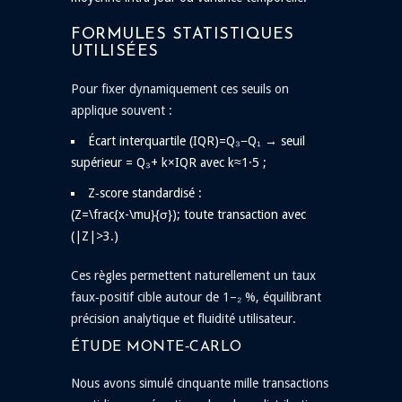
FORMULES STATISTIQUES
UTILISÉES
Pour fixer dynamiquement ces seuils on
applique souvent :
Écart interquartile (IQR)=Q₃−Q₁ → seuil
supérieur = Q₃+ k×IQR avec k≈1·5 ;
Z‑score standardisé :
(Z=\frac{x-\mu}{σ}); toute transaction avec
(|Z|>3.)
Ces règles permettent naturellement un taux
faux‑positif cible autour de 1–₂ %, équilibrant
précision analytique et fluidité utilisateur.
ÉTUDE MONTE‐CARLO
Nous avons simulé cinquante mille transactions