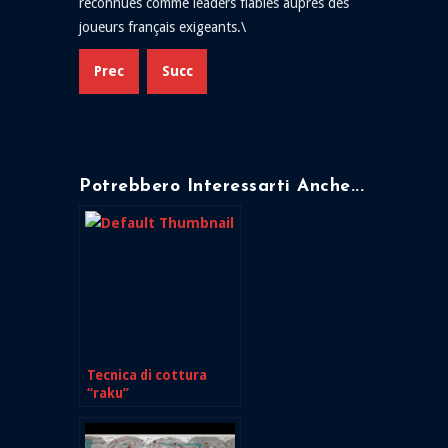
reconnues comme leaders fiables auprès des
joueurs français exigeants.\
Potrebbero Interessarti Anche...
Tecnica di cottura
“raku”