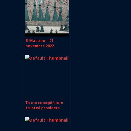
Il Mattino – 21
novembre 2022
Τα πιο επικερδή από
trusted providers