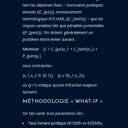
tant les dépenses fixes – honoraires juridiques
annuels ((C_{jur})), investissement
technologique KYC/AML ((C_{tech})) – que les
risques variables tels que pénalités potentielles
((P_{pen})). On obtient généralement un
problème mixte entier suivant :
Minimiser (Z = C_{jur}x_1 + C_{tech}x_2 +
P_{pen}y,)
sous contraintes :
(x_1,x_2 ∈ {0,1}); (y ≥ f(x_1,x_2)),
où (y=1) indique qu’une infraction majeure
survient.
MÉTHODOLOGIE « WHAT‑IF »
On fait varier trois paramètres clés :
Taux horaire juridique (€150/h vs €250/h),